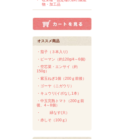
在来種・固定種のみの農産
物・加工品
オススメ商品
・茄子（３本入り)
・ピーマン（約120g/4～6個)
・空芯菜・エンサイ（約
150g）
・紫玉ねぎ1個（200ｇ前後）
・ゴーヤ（ニガウリ）
・キュウリ(イボなし1本）
・中玉完熟トマト（200ｇ前
後、4～8個）
・
緑なす(大）
・赤しそ（100ｇ)