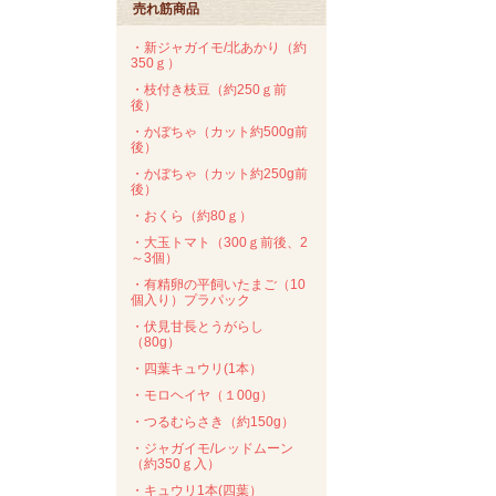
売れ筋商品
・新ジャガイモ/北あかり（約
350ｇ）
・枝付き枝豆（約250ｇ前
後）
・かぼちゃ（カット約500g前
後）
・かぼちゃ（カット約250g前
後）
・おくら（約80ｇ）
・大玉トマト（300ｇ前後、2
～3個）
・有精卵の平飼いたまご（10
個入り）プラパック
・伏見甘長とうがらし
（80g）
・四葉キュウリ(1本）
・モロヘイヤ（１00g）
・つるむらさき（約150g）
・ジャガイモ/レッドムーン
（約350ｇ入）
・キュウリ1本(四葉）