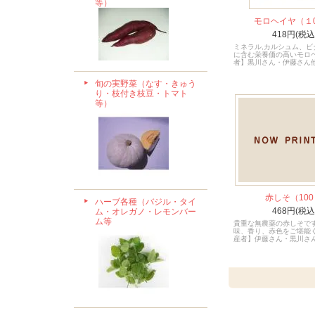
等）
モロヘイヤ（１0
418円(税込
ミネラル,カルシュム、ビ
に含む栄養価の高いモロ
者】黒川さん・伊藤さん
旬の実野菜（なす・きゅう
り・枝付き枝豆・トマト
等）
赤しそ（100
ハーブ各種（バジル・タイ
468円(税込
ム・オレガノ・レモンバー
ム等
貴重な無農薬の赤しそで
味、香り、赤色をご堪能
産者】伊藤さん・黒川さ