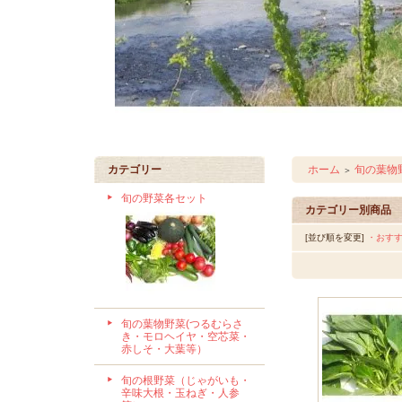
カテゴリー
ホーム
旬の葉物
＞
旬の野菜各セット
カテゴリー別商品
[並び順を変更]
・おす
旬の葉物野菜(つるむらさ
き・モロヘイヤ・空芯菜・
赤しそ・大葉等）
旬の根野菜（じゃがいも・
辛味大根・玉ねぎ・人参