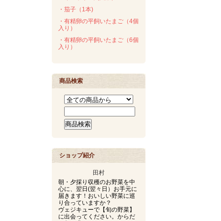
・茄子（1本)
・有精卵の平飼いたまご（4個
入り）
・有精卵の平飼いたまご（6個
入り）
商品検索
ショップ紹介
田村
朝・夕採り収穫のお野菜を中
心に、翌日(翌々日）お手元に
届きます！おいしい野菜に巡
り合っていますか？
ヴェジキューで【旬の野菜】
に出会ってください。からだ